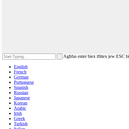
Agħfas enter biex tfittex jew ESC b
English
French
German
Portuguese
Spanish
Russian
Japanese
Korean
Arabic
Irish
Greek
Turkish
Italian