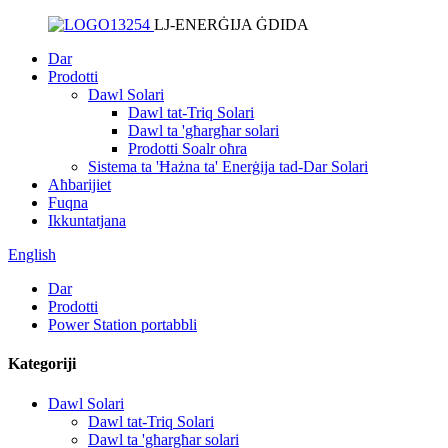
LJ-ENERĠIJA ĠDIDA
Dar
Prodotti
Dawl Solari
Dawl tat-Triq Solari
Dawl ta 'għargħar solari
Prodotti Soalr oħra
Sistema ta 'Ħażna ta' Enerġija tad-Dar Solari
Aħbarijiet
Fuqna
Ikkuntatjana
English
Dar
Prodotti
Power Station portabbli
Kategoriji
Dawl Solari
Dawl tat-Triq Solari
Dawl ta 'għargħar solari