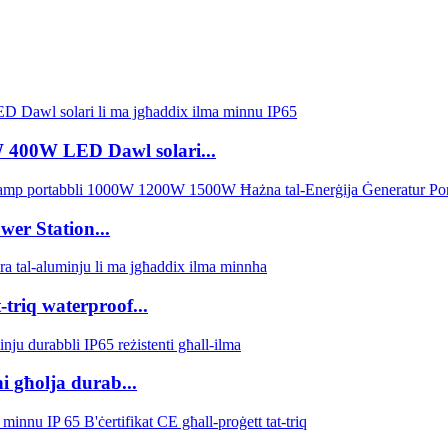
 400W LED Dawl solari...
wer Station...
-triq waterproof...
ni għolja durab...