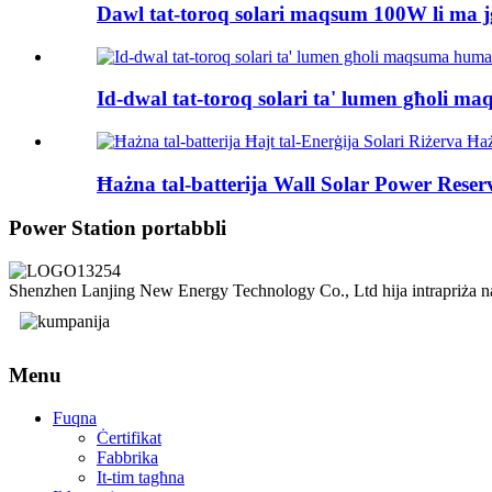
Dawl tat-toroq solari maqsum 100W li ma jg
Id-dwal tat-toroq solari ta' lumen għoli 
Ħażna tal-batterija Wall Solar Power Reserv
Power Station portabbli
Shenzhen Lanjing New Energy Technology Co., Ltd hija intrapriża nazzjona
Menu
Fuqna
Ċertifikat
Fabbrika
It-tim tagħna