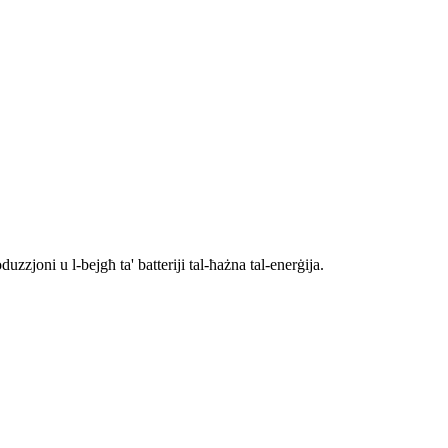
zzjoni u l-bejgħ ta' batteriji tal-ħażna tal-enerġija.