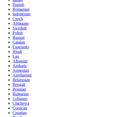
Danish
Romanian
Indonesian
Czech
Afrikaans
Swedish
Polish
Basque
Catalan
Esperanto
Hindi
Lao
Albanian
Amharic
Armenian
Azerbaijani
Belarusian
Bengali
Bosnian
Bulgarian
Cebuano
Chichewa
Corsican
Croatian