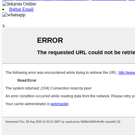
Ibgħat Email
x