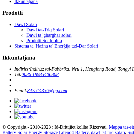
Ikkuntatjana
Prodotti
Dawl Solari
Dawl tat-Triq Solari
Dawl ta 'għargħar solari
Prodotti Soalr oħra
Sistema ta 'Ħażna ta' Enerġija tad-Dar Solari
Ikkuntatjana
Indirizz:
Indirizz tal-Fabbrika: Nru 1, Henglong Road, Tongyi 
Tel:
0086 18933406868
Email:
847514336@qq.com
© Copyright - 2010-2023 : Id-Drittijiet kollha Riżervati.
Mappa tas-sit
Battery Solar Energy Storage Lifepo4 Battery
,
dawl tat-triq solari
,
Sis