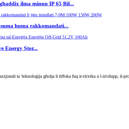
ħaddix ilma minnu IP 65 Bil...
maqsuma huma rakkomandati...
e Energy Stor...
li ta 'teknoloġija għolja li tiffoka fuq ir-riċerka u l-iżvilupp, il-produ