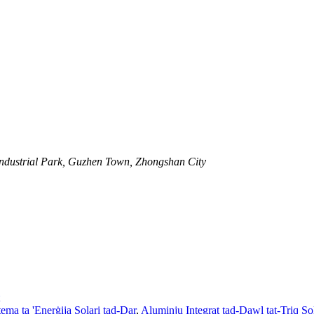
Industrial Park, Guzhen Town, Zhongshan City
tema ta 'Enerġija Solari tad-Dar
,
Aluminju Integrat tad-Dawl tat-Triq Sol